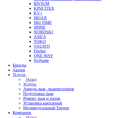
BIVIUM
KINETIXX
KV+
MOAX
SKI TIME
SPINE
NORDSKI
ASICS
TOKO
VAUHTI
Fischer
ONE WAY
NoName
Бренды
Акции
Услуги
Назад
Услуги
Аренда лыж, лыжероллеров
Подготовка лыж
Ремонт лыж и палок
Установка креплений
Индивидуальный Тренер
Компания
Назад