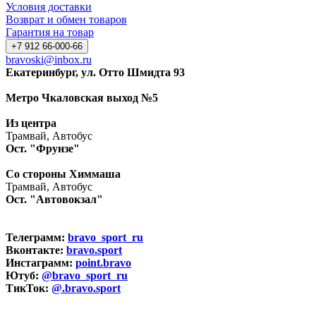
Условия доставки
Возврат и обмен товаров
Гарантия на товар
+7 912 66-000-66
bravoski@inbox.ru
Екатеринбург, ул. Отто Шмидта 93
Метро Чкаловская выход №5
Из центра
Трамвай, Автобус
Ост. "Фрунзе"
Со стороны Химмаша
Трамвай, Автобус
Ост. "Автовокзал"
Телеграмм:
bravo_sport_ru
Вконтакте:
bravo.sport
Инстаграмм:
point.bravo
Ютуб:
@bravo_sport_ru
ТикТок:
@.bravo.sport