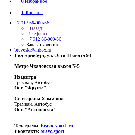
0
Избранное
0
Корзина
+7 912 66-000-66
Назад
Телефоны
+7 912 66-000-66
Заказать звонок
bravoski@inbox.ru
Екатеринбург, ул. Отто Шмидта 93
Метро Чкаловская выход №5
Из центра
Трамвай, Автобус
Ост. "Фрунзе"
Со стороны Химмаша
Трамвай, Автобус
Ост. "Автовокзал"
Телеграмм:
bravo_sport_ru
Вконтакте:
bravo.sport