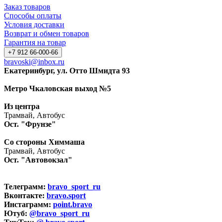
Заказ товаров
Способы оплаты
Условия доставки
Возврат и обмен товаров
Гарантия на товар
+7 912 66-000-66
bravoski@inbox.ru
Екатеринбург, ул. Отто Шмидта 93
Метро Чкаловская выход №5
Из центра
Трамвай, Автобус
Ост. "Фрунзе"
Со стороны Химмаша
Трамвай, Автобус
Ост. "Автовокзал"
Телеграмм:
bravo_sport_ru
Вконтакте:
bravo.sport
Инстаграмм:
point.bravo
Ютуб:
@bravo_sport_ru