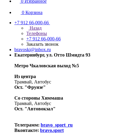
0
Избранное
0
Корзина
+7 912 66-000-66
Назад
Телефоны
+7 912 66-000-66
Заказать звонок
bravoski@inbox.ru
Екатеринбург, ул. Отто Шмидта 93
Метро Чкаловская выход №5
Из центра
Трамвай, Автобус
Ост. "Фрунзе"
Со стороны Химмаша
Трамвай, Автобус
Ост. "Автовокзал"
Телеграмм:
bravo_sport_ru
Вконтакте:
bravo.sport