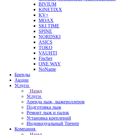
BIVIUM
KINETIXX
KV+
MOAX
SKI TIME
SPINE
NORDSKI
ASICS
TOKO
VAUHTI
Fischer
ONE WAY
NoName
Бренды
Акции
Услуги
Назад
Услуги
Аренда лыж, лыжероллеров
Подготовка лыж
Ремонт лыж и палок
Установка креплений
Индивидуальный Тренер
Компания
Назад