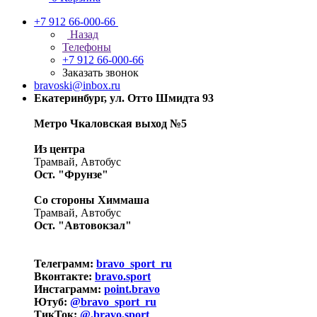
+7 912 66-000-66
Назад
Телефоны
+7 912 66-000-66
Заказать звонок
bravoski@inbox.ru
Екатеринбург, ул. Отто Шмидта 93
Метро Чкаловская выход №5
Из центра
Трамвай, Автобус
Ост. "Фрунзе"
Со стороны Химмаша
Трамвай, Автобус
Ост. "Автовокзал"
Телеграмм:
bravo_sport_ru
Вконтакте:
bravo.sport
Инстаграмм:
point.bravo
Ютуб:
@bravo_sport_ru
ТикТок:
@.bravo.sport