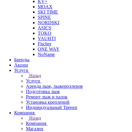
KV+
MOAX
SKI TIME
SPINE
NORDSKI
ASICS
TOKO
VAUHTI
Fischer
ONE WAY
NoName
Бренды
Акции
Услуги
Назад
Услуги
Аренда лыж, лыжероллеров
Подготовка лыж
Ремонт лыж и палок
Установка креплений
Индивидуальный Тренер
Компания
Назад
Компания
Магазин