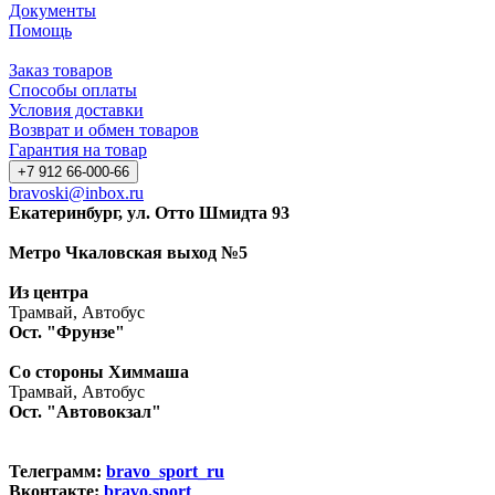
Документы
Помощь
Заказ товаров
Способы оплаты
Условия доставки
Возврат и обмен товаров
Гарантия на товар
+7 912 66-000-66
bravoski@inbox.ru
Екатеринбург, ул. Отто Шмидта 93
Метро Чкаловская выход №5
Из центра
Трамвай, Автобус
Ост. "Фрунзе"
Со стороны Химмаша
Трамвай, Автобус
Ост. "Автовокзал"
Телеграмм:
bravo_sport_ru
Вконтакте:
bravo.sport