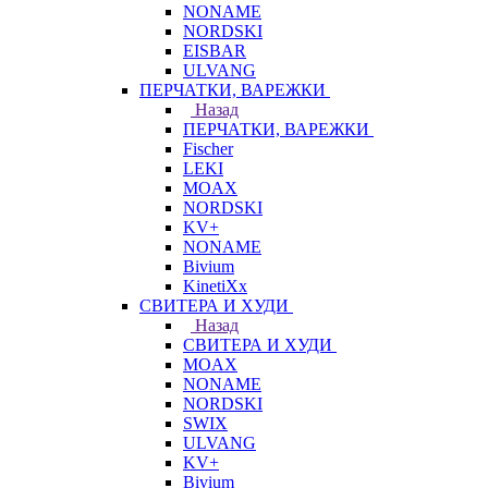
NONAME
NORDSKI
EISBAR
ULVANG
ПЕРЧАТКИ, ВАРЕЖКИ
Назад
ПЕРЧАТКИ, ВАРЕЖКИ
Fischer
LEKI
MOAX
NORDSKI
KV+
NONAME
Bivium
KinetiXx
СВИТЕРА И ХУДИ
Назад
СВИТЕРА И ХУДИ
MOAX
NONAME
NORDSKI
SWIX
ULVANG
KV+
Bivium