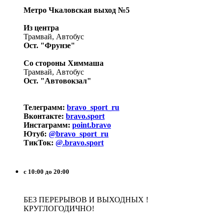
Метро Чкаловская выход №5
Из центра
Трамвай, Автобус
Ост. "Фрунзе"
Со стороны Химмаша
Трамвай, Автобус
Ост. "Автовокзал"
Телеграмм:
bravo_sport_ru
Вконтакте:
bravo.sport
Инстаграмм:
point.bravo
Ютуб:
@bravo_sport_ru
ТикТок:
@.bravo.sport
с 10:00 до 20:00
БЕЗ ПЕРЕРЫВОВ И ВЫХОДНЫХ !
КРУГЛОГОДИЧНО!