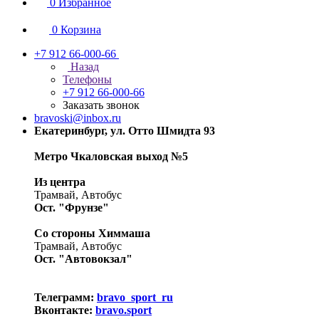
0
Избранное
0
Корзина
+7 912 66-000-66
Назад
Телефоны
+7 912 66-000-66
Заказать звонок
bravoski@inbox.ru
Екатеринбург, ул. Отто Шмидта 93
Метро Чкаловская выход №5
Из центра
Трамвай, Автобус
Ост. "Фрунзе"
Со стороны Химмаша
Трамвай, Автобус
Ост. "Автовокзал"
Телеграмм:
bravo_sport_ru
Вконтакте:
bravo.sport