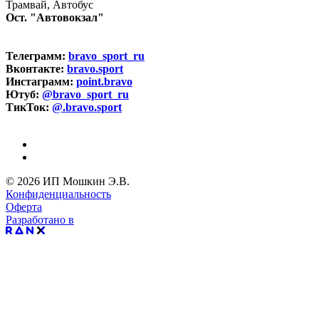
Трамвай, Автобус
Ост. "Автовокзал"
Телеграмм:
bravo_sport_ru
Вконтакте:
bravo.sport
Инстаграмм:
point.bravo
Ютуб:
@bravo_sport_ru
ТикТок:
@.bravo.sport
© 2026 ИП Мошкин Э.В.
Конфиденциальность
Оферта
Разработано в