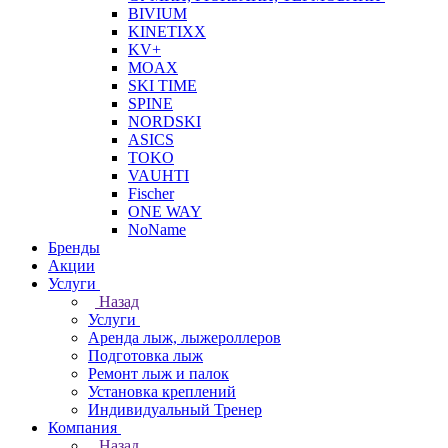
BIVIUM
KINETIXX
KV+
MOAX
SKI TIME
SPINE
NORDSKI
ASICS
TOKO
VAUHTI
Fischer
ONE WAY
NoName
Бренды
Акции
Услуги
Назад
Услуги
Аренда лыж, лыжероллеров
Подготовка лыж
Ремонт лыж и палок
Установка креплений
Индивидуальный Тренер
Компания
Назад