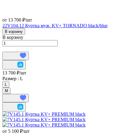
от 13 700 ₽/
шт
22V104.12 Куртка муж. KV+ TORNADO black/blue
В корзину
В корзину
13 700 ₽/
шт
Размер :
L
L
М
от 5 100 ₽/
шт