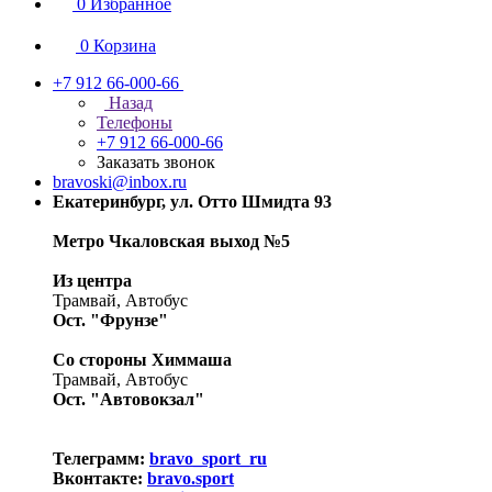
0
Избранное
0
Корзина
+7 912 66-000-66
Назад
Телефоны
+7 912 66-000-66
Заказать звонок
bravoski@inbox.ru
Екатеринбург, ул. Отто Шмидта 93
Метро Чкаловская выход №5
Из центра
Трамвай, Автобус
Ост. "Фрунзе"
Со стороны Химмаша
Трамвай, Автобус
Ост. "Автовокзал"
Телеграмм:
bravo_sport_ru
Вконтакте:
bravo.sport