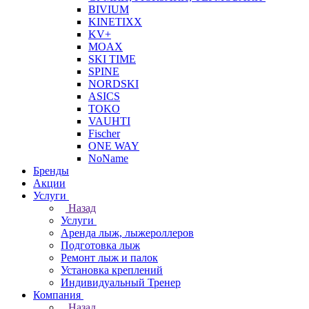
BIVIUM
KINETIXX
KV+
MOAX
SKI TIME
SPINE
NORDSKI
ASICS
TOKO
VAUHTI
Fischer
ONE WAY
NoName
Бренды
Акции
Услуги
Назад
Услуги
Аренда лыж, лыжероллеров
Подготовка лыж
Ремонт лыж и палок
Установка креплений
Индивидуальный Тренер
Компания
Назад