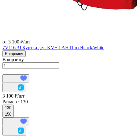
от 3 100 ₽/
шт
7V116.3J Куртка дет. KV+ LAHTI red/black/white
В корзину
В корзину
3 100 ₽/
шт
Размер :
130
130
150