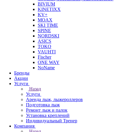
BIVIUM
KINETIXX
KV+
MOAX
SKI TIME
SPINE
NORDSKI
ASICS
TOKO
VAUHTI
Fischer
ONE WAY
NoName
Бренды
Акции
Услуги
Назад
Услуги
Аренда лыж, лыжероллеров
Подготовка лыж
Ремонт лыж и палок
Установка креплений
Индивидуальный Тренер
Компания
Назад