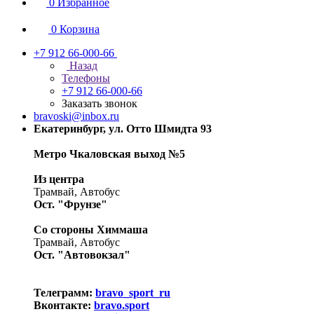
0
Избранное
0
Корзина
+7 912 66-000-66
Назад
Телефоны
+7 912 66-000-66
Заказать звонок
bravoski@inbox.ru
Екатеринбург, ул. Отто Шмидта 93
Метро Чкаловская выход №5
Из центра
Трамвай, Автобус
Ост. "Фрунзе"
Со стороны Химмаша
Трамвай, Автобус
Ост. "Автовокзал"
Телеграмм:
bravo_sport_ru
Вконтакте:
bravo.sport