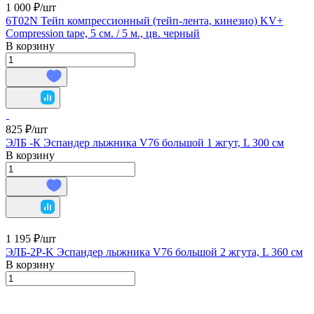
1 000 ₽/
шт
6T02N Тейп компрессионный (тейп-лента, кинезио) KV+
Compression tape, 5 см. / 5 м., цв. черный
В корзину
825 ₽/
шт
ЭЛБ -К Эспандер лыжника V76 большой 1 жгут, L 300 см
В корзину
1 195 ₽/
шт
ЭЛБ-2Р-K Эспандер лыжника V76 большой 2 жгута, L 360 см
В корзину