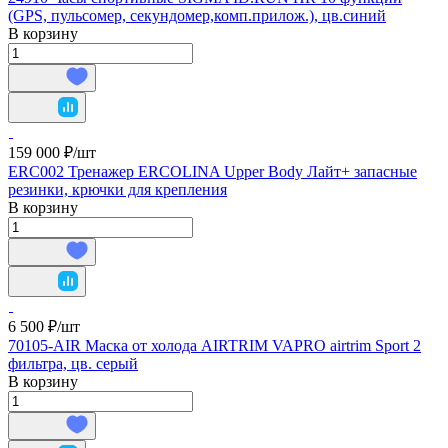
(GPS, пульсомер, секундомер,комп.прилож.), цв.синий
В корзину
159 000 ₽/
шт
ERC002 Тренажер ERCOLINA Upper Body Лайт+ запасные
резинки, крючки для крепления
В корзину
6 500 ₽/
шт
70105-AIR Маска от холода AIRTRIM VAPRO airtrim Sport 2
фильтра, цв. серый
В корзину