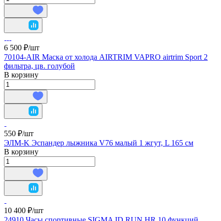
6 500 ₽/
шт
70104-AIR Маска от холода AIRTRIM VAPRO airtrim Sport 2
фильтра, цв. голубой
В корзину
550 ₽/
шт
ЭЛМ-K Эспандер лыжника V76 малый 1 жгут, L 165 см
В корзину
10 400 ₽/
шт
24910 Часы спортивные SIGMA ID.RUN HR 10 функций