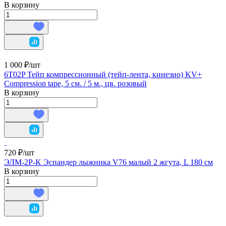
В корзину
1 000 ₽/
шт
6T02P Тейп компрессионный (тейп-лента, кинезио) KV+
Compression tape, 5 см. / 5 м., цв. розовый
В корзину
720 ₽/
шт
ЭЛМ-2Р-K Эспандер лыжника V76 малый 2 жгута, L 180 см
В корзину