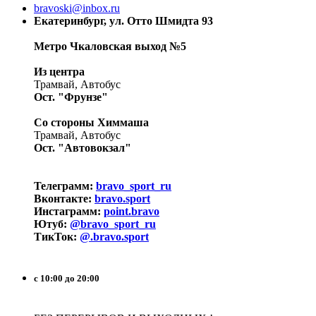
bravoski@inbox.ru
Екатеринбург, ул. Отто Шмидта 93
Метро Чкаловская выход №5
Из центра
Трамвай, Автобус
Ост. "Фрунзе"
Со стороны Химмаша
Трамвай, Автобус
Ост. "Автовокзал"
Телеграмм:
bravo_sport_ru
Вконтакте:
bravo.sport
Инстаграмм:
point.bravo
Ютуб:
@bravo_sport_ru
ТикТок:
@.bravo.sport
с 10:00 до 20:00