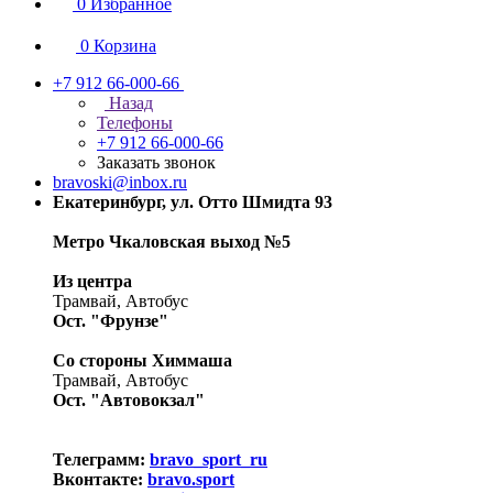
0
Избранное
0
Корзина
+7 912 66-000-66
Назад
Телефоны
+7 912 66-000-66
Заказать звонок
bravoski@inbox.ru
Екатеринбург, ул. Отто Шмидта 93
Метро Чкаловская выход №5
Из центра
Трамвай, Автобус
Ост. "Фрунзе"
Со стороны Химмаша
Трамвай, Автобус
Ост. "Автовокзал"
Телеграмм:
bravo_sport_ru
Вконтакте:
bravo.sport