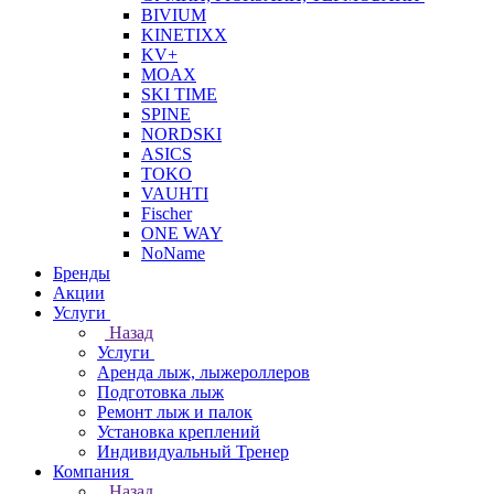
BIVIUM
KINETIXX
KV+
MOAX
SKI TIME
SPINE
NORDSKI
ASICS
TOKO
VAUHTI
Fischer
ONE WAY
NoName
Бренды
Акции
Услуги
Назад
Услуги
Аренда лыж, лыжероллеров
Подготовка лыж
Ремонт лыж и палок
Установка креплений
Индивидуальный Тренер
Компания
Назад