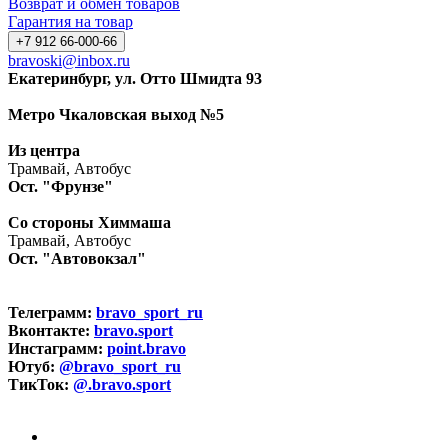
Возврат и обмен товаров
Гарантия на товар
+7 912 66-000-66
bravoski@inbox.ru
Екатеринбург, ул. Отто Шмидта 93
Метро Чкаловская выход №5
Из центра
Трамвай, Автобус
Ост. "Фрунзе"
Со стороны Химмаша
Трамвай, Автобус
Ост. "Автовокзал"
Телеграмм:
bravo_sport_ru
Вконтакте:
bravo.sport
Инстаграмм:
point.bravo
Ютуб:
@bravo_sport_ru
ТикТок:
@.bravo.sport