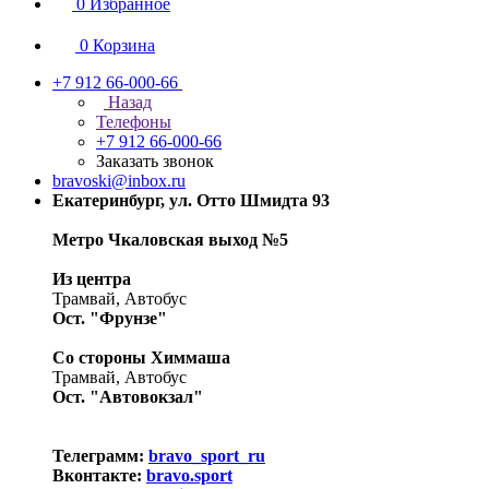
0
Избранное
0
Корзина
+7 912 66-000-66
Назад
Телефоны
+7 912 66-000-66
Заказать звонок
bravoski@inbox.ru
Екатеринбург, ул. Отто Шмидта 93
Метро Чкаловская выход №5
Из центра
Трамвай, Автобус
Ост. "Фрунзе"
Со стороны Химмаша
Трамвай, Автобус
Ост. "Автовокзал"
Телеграмм:
bravo_sport_ru
Вконтакте:
bravo.sport