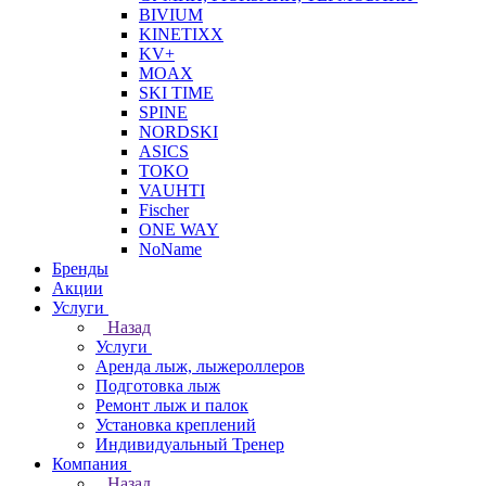
BIVIUM
KINETIXX
KV+
MOAX
SKI TIME
SPINE
NORDSKI
ASICS
TOKO
VAUHTI
Fischer
ONE WAY
NoName
Бренды
Акции
Услуги
Назад
Услуги
Аренда лыж, лыжероллеров
Подготовка лыж
Ремонт лыж и палок
Установка креплений
Индивидуальный Тренер
Компания
Назад