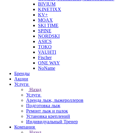
BIVIUM
KINETIXX
KV+
MOAX
SKI TIME
SPINE
NORDSKI
ASICS
TOKO
VAUHTI
Fischer
ONE WAY
NoName
Бренды
Акции
Услуги
Назад
Услуги
Аренда лыж, лыжероллеров
Подготовка лыж
Ремонт лыж и палок
Установка креплений
Индивидуальный Тренер
Компания
Назад