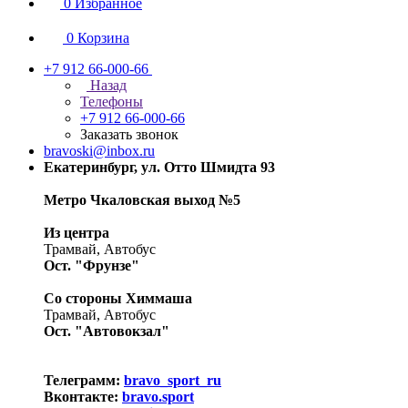
0
Избранное
0
Корзина
+7 912 66-000-66
Назад
Телефоны
+7 912 66-000-66
Заказать звонок
bravoski@inbox.ru
Екатеринбург, ул. Отто Шмидта 93
Метро Чкаловская выход №5
Из центра
Трамвай, Автобус
Ост. "Фрунзе"
Со стороны Химмаша
Трамвай, Автобус
Ост. "Автовокзал"
Телеграмм:
bravo_sport_ru
Вконтакте:
bravo.sport