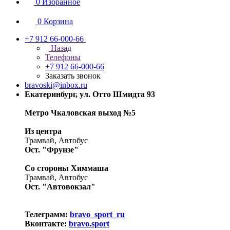
0
Избранное
0
Корзина
+7 912 66-000-66
Назад
Телефоны
+7 912 66-000-66
Заказать звонок
bravoski@inbox.ru
Екатеринбург, ул. Отто Шмидта 93
Метро Чкаловская выход №5
Из центра
Трамвай, Автобус
Ост. "Фрунзе"
Со стороны Химмаша
Трамвай, Автобус
Ост. "Автовокзал"
Телеграмм:
bravo_sport_ru
Вконтакте:
bravo.sport