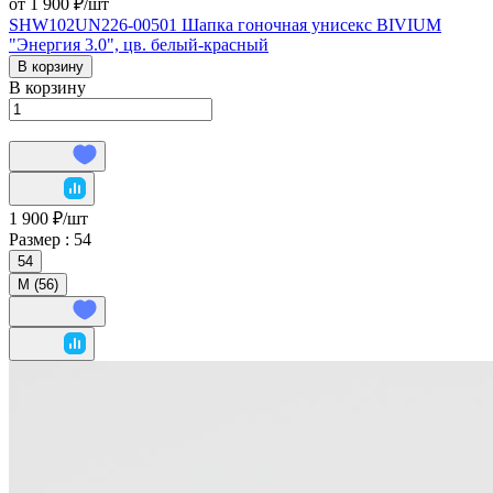
от 1 900 ₽/
шт
SHW102UN226-00501 Шапка гоночная унисекс BIVIUM
"Энергия 3.0", цв. белый-красный
В корзину
В корзину
1 900 ₽/
шт
Размер :
54
54
M (56)