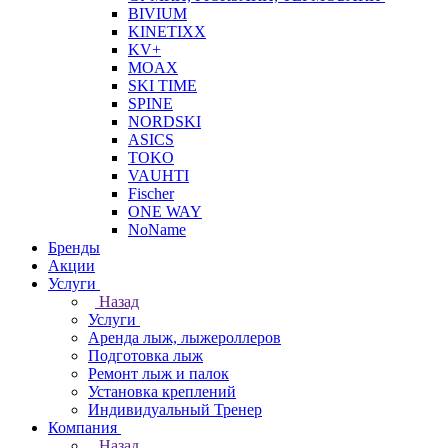
BIVIUM
KINETIXX
KV+
MOAX
SKI TIME
SPINE
NORDSKI
ASICS
TOKO
VAUHTI
Fischer
ONE WAY
NoName
Бренды
Акции
Услуги
Назад
Услуги
Аренда лыж, лыжероллеров
Подготовка лыж
Ремонт лыж и палок
Установка креплений
Индивидуальный Тренер
Компания
Назад