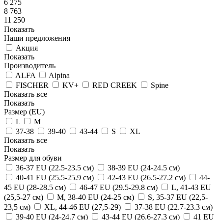
6 275
8 763
11 250
Показать
Наши предложения
Акция
Показать
Производитель
ALFA
Alpina
FISCHER
KV+
RED CREEK
Spine
Показать все
Показать
Размер (EU)
L
M
37-38
39-40
43-44
S
XL
Показать все
Показать
Размер для обуви
36-37 EU (22.5-23.5 см)
38-39 EU (24-24.5 см)
40-41 EU (25.5-25.9 см)
42-43 EU (26.5-27.2 см)
44-
45 EU (28-28.5 см)
46-47 EU (29.5-29.8 см)
L, 41-43 EU
(25,5-27 см)
M, 38-40 EU (24-25 см)
S, 35-37 EU (22,5-
23,5 см)
XL, 44-46 EU (27,5-29)
37-38 EU (22.7-23.3 см)
39-40 EU (24-24.7 см)
43-44 EU (26.6-27.3 см)
41 EU