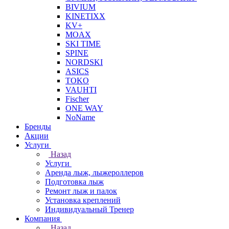
BIVIUM
KINETIXX
KV+
MOAX
SKI TIME
SPINE
NORDSKI
ASICS
TOKO
VAUHTI
Fischer
ONE WAY
NoName
Бренды
Акции
Услуги
Назад
Услуги
Аренда лыж, лыжероллеров
Подготовка лыж
Ремонт лыж и палок
Установка креплений
Индивидуальный Тренер
Компания
Назад