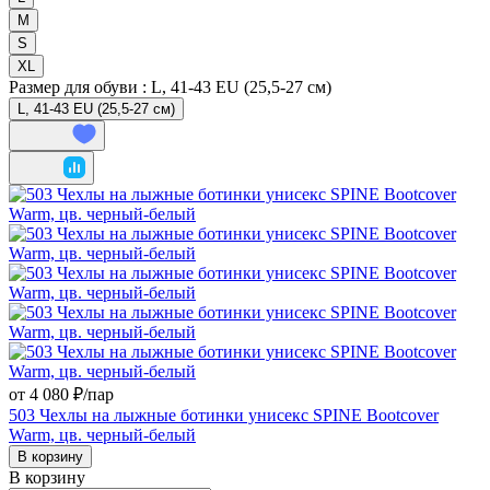
M
S
XL
Размер для обуви :
L, 41-43 EU (25,5-27 см)
L, 41-43 EU (25,5-27 см)
от 4 080 ₽/
пар
503 Чехлы на лыжные ботинки унисекс SPINE Bootсover
Warm, цв. черный-белый
В корзину
В корзину