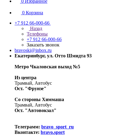
0
Избранное
0
Корзина
+7 912 66-000-66
Назад
Телефоны
+7 912 66-000-66
Заказать звонок
bravoski@inbox.ru
Екатеринбург, ул. Отто Шмидта 93
Метро Чкаловская выход №5
Из центра
Трамвай, Автобус
Ост. "Фрунзе"
Со стороны Химмаша
Трамвай, Автобус
Ост. "Автовокзал"
Телеграмм:
bravo_sport_ru
Вконтакте:
bravo.sport