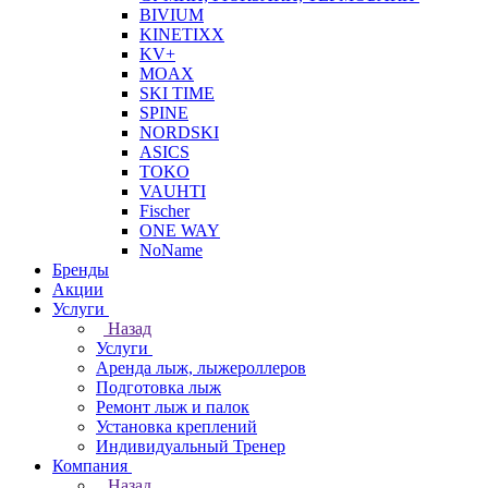
BIVIUM
KINETIXX
KV+
MOAX
SKI TIME
SPINE
NORDSKI
ASICS
TOKO
VAUHTI
Fischer
ONE WAY
NoName
Бренды
Акции
Услуги
Назад
Услуги
Аренда лыж, лыжероллеров
Подготовка лыж
Ремонт лыж и палок
Установка креплений
Индивидуальный Тренер
Компания
Назад