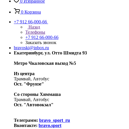
0
Избранное
0
Корзина
+7 912 66-000-66
Назад
Телефоны
+7 912 66-000-66
Заказать звонок
bravoski@inbox.ru
Екатеринбург, ул. Отто Шмидта 93
Метро Чкаловская выход №5
Из центра
Трамвай, Автобус
Ост. "Фрунзе"
Со стороны Химмаша
Трамвай, Автобус
Ост. "Автовокзал"
Телеграмм:
bravo_sport_ru
Вконтакте:
bravo.sport