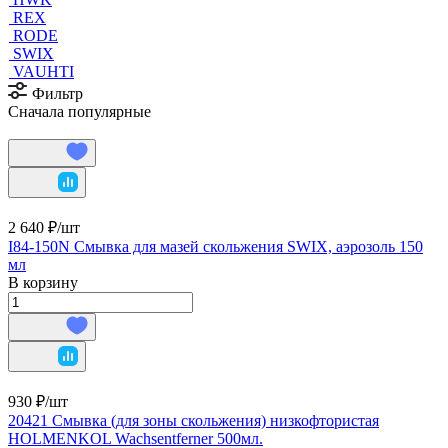
REX
RODE
SWIX
VAUHTI
Фильтр
Сначала популярные
2 640 ₽/
шт
I84-150N Смывка для мазей скольжения SWIX, аэрозоль 150
мл
В корзину
930 ₽/
шт
20421 Смывка (для зоны скольжения) низкофтористая
HOLMENKOL Wachsentferner 500мл.