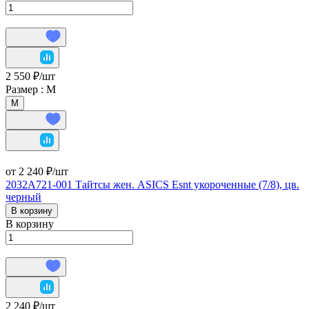
2 550 ₽/
шт
Размер :
М
М
от 2 240 ₽/
шт
2032A721-001 Тайтсы жен. ASICS Esnt укороченные (7/8), цв.
черный
В корзину
В корзину
2 240 ₽/
шт