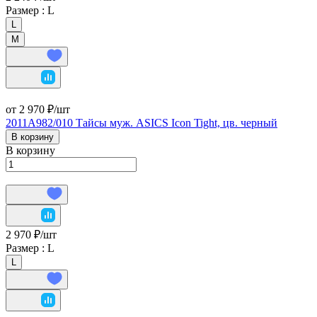
Размер :
L
L
М
от 2 970 ₽/
шт
2011A982/010 Тайсы муж. ASICS Icon Tight, цв. черный
В корзину
В корзину
2 970 ₽/
шт
Размер :
L
L