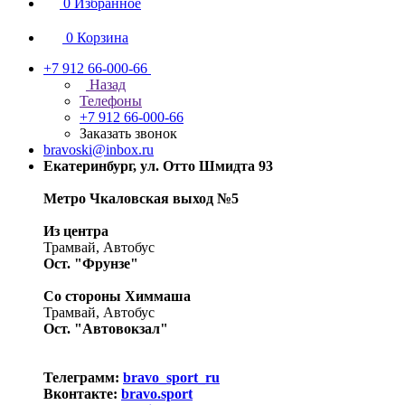
0
Избранное
0
Корзина
+7 912 66-000-66
Назад
Телефоны
+7 912 66-000-66
Заказать звонок
bravoski@inbox.ru
Екатеринбург, ул. Отто Шмидта 93
Метро Чкаловская выход №5
Из центра
Трамвай, Автобус
Ост. "Фрунзе"
Со стороны Химмаша
Трамвай, Автобус
Ост. "Автовокзал"
Телеграмм:
bravo_sport_ru
Вконтакте:
bravo.sport