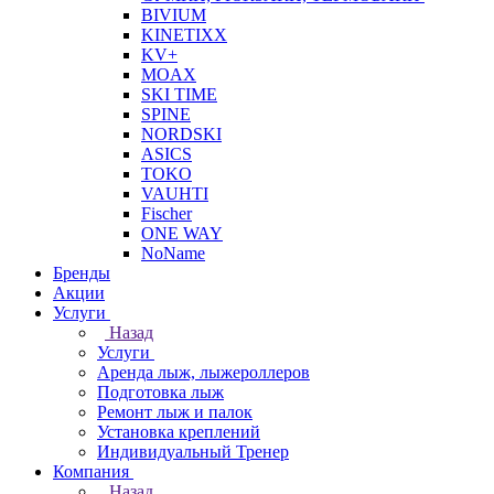
BIVIUM
KINETIXX
KV+
MOAX
SKI TIME
SPINE
NORDSKI
ASICS
TOKO
VAUHTI
Fischer
ONE WAY
NoName
Бренды
Акции
Услуги
Назад
Услуги
Аренда лыж, лыжероллеров
Подготовка лыж
Ремонт лыж и палок
Установка креплений
Индивидуальный Тренер
Компания
Назад