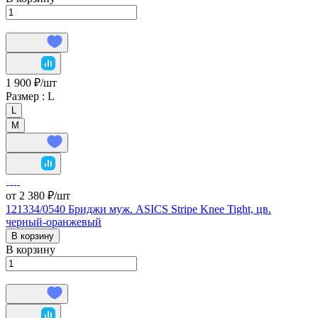
1 900 ₽/
шт
Размер :
L
L
М
от 2 380 ₽/
шт
121334/0540 Бриджи муж. ASICS Stripe Knee Tight, цв.
черный-оранжевый
В корзину
В корзину