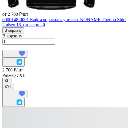
от 2 700 ₽/
шт
6000148-0001 Кофта кор.молн. унисекс NONAME Thermo Shirt
Unisex 18, цв. черный
В корзину
В корзину
2 700 ₽/
шт
Размер :
XL
XL
XXL