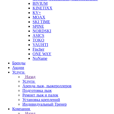
BIVIUM
KINETIXX
KV+
MOAX
SKI TIME
SPINE
NORDSKI
ASICS
TOKO
VAUHTI
Fischer
ONE WAY
NoName
Бренды
Акции
Услуги
Назад
Услуги
Аренда лыж, лыжероллеров
Подготовка лыж
Ремонт лыж и палок
Установка креплений
Индивидуальный Тренер
Компания
Назад