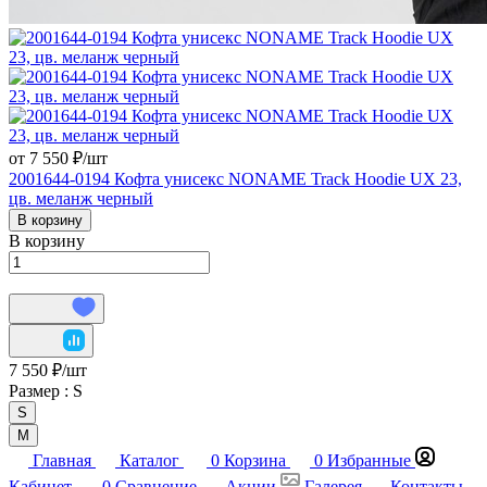
от 7 550 ₽/
шт
2001644-0194 Кофта унисекс NONAME Track Hoodie UX 23,
цв. меланж черный
В корзину
В корзину
7 550 ₽/
шт
Размер :
S
S
М
Главная
Каталог
0
Корзина
0
Избранные
Кабинет
0
Сравнение
Акции
Галерея
Контакты