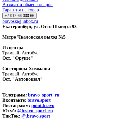
Возврат и обмен товаров
Гарантия на товар
+7 912 66-000-66
bravoski@inbox.ru
Екатеринбург, ул. Отто Шмидта 93
Метро Чкаловская выход №5
Из центра
Трамвай, Автобус
Ост. "Фрунзе"
Со стороны Химмаша
Трамвай, Автобус
Ост. "Автовокзал"
Телеграмм:
bravo_sport_ru
Вконтакте:
bravo.sport
Инстаграмм:
point.bravo
Ютуб:
@bravo_sport_ru
ТикТок:
@.bravo.sport