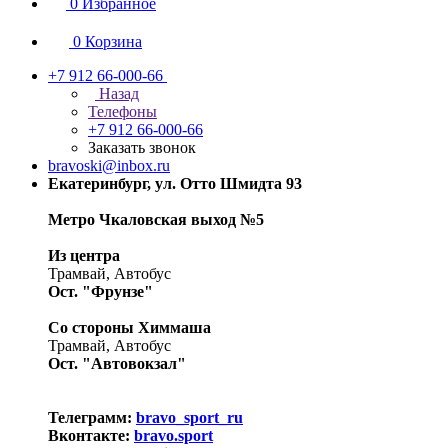
0
Избранное
0
Корзина
+7 912 66-000-66
Назад
Телефоны
+7 912 66-000-66
Заказать звонок
bravoski@inbox.ru
Екатеринбург, ул. Отто Шмидта 93
Метро Чкаловская выход №5
Из центра
Трамвай, Автобус
Ост. "Фрунзе"
Со стороны Химмаша
Трамвай, Автобус
Ост. "Автовокзал"
Телеграмм:
bravo_sport_ru
Вконтакте:
bravo.sport