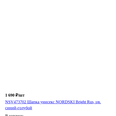
1 690 ₽/
шт
NSV473702 Шапка унисекс NORDSKI Bright Rus, цв.
синий-голубой
В корзину