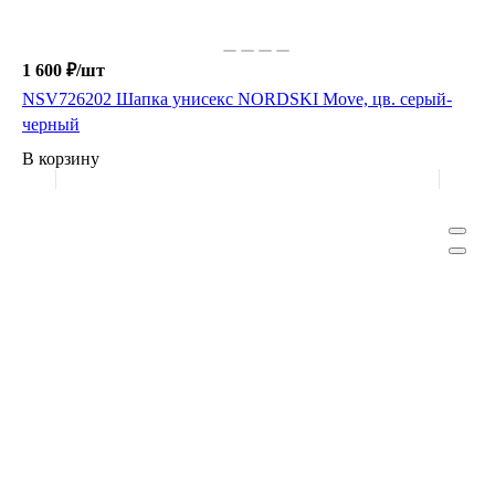
1 600 ₽/
шт
NSV726202 Шапка унисекс NORDSKI Move, цв. серый-
черный
В корзину