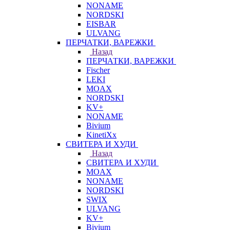
NONAME
NORDSKI
EISBAR
ULVANG
ПЕРЧАТКИ, ВАРЕЖКИ
Назад
ПЕРЧАТКИ, ВАРЕЖКИ
Fischer
LEKI
MOAX
NORDSKI
KV+
NONAME
Bivium
KinetiXx
СВИТЕРА И ХУДИ
Назад
СВИТЕРА И ХУДИ
MOAX
NONAME
NORDSKI
SWIX
ULVANG
KV+
Bivium