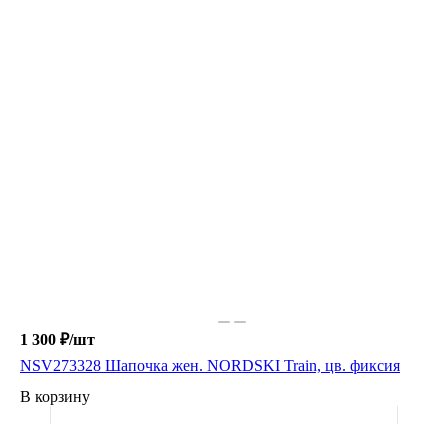
1 300 ₽/
шт
NSV273328 Шапочка жен. NORDSKI Train, цв. фиксия
В корзину