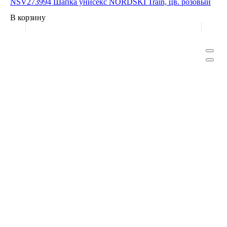
NSV273994 Шапка унисекс NORDSKI Train, цв. розовый
В корзину