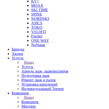
KV+
MOAX
SKI TIME
SPINE
NORDSKI
ASICS
TOKO
VAUHTI
Fischer
ONE WAY
NoName
Бренды
Акции
Услуги
Назад
Услуги
Аренда лыж, лыжероллеров
Подготовка лыж
Ремонт лыж и палок
Установка креплений
Индивидуальный Тренер
Компания
Назад
Компания
Магазин