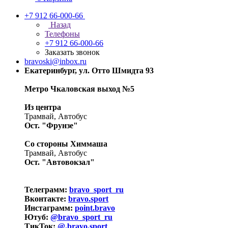
+7 912 66-000-66
Назад
Телефоны
+7 912 66-000-66
Заказать звонок
bravoski@inbox.ru
Екатеринбург, ул. Отто Шмидта 93
Метро Чкаловская выход №5
Из центра
Трамвай, Автобус
Ост. "Фрунзе"
Со стороны Химмаша
Трамвай, Автобус
Ост. "Автовокзал"
Телеграмм:
bravo_sport_ru
Вконтакте:
bravo.sport
Инстаграмм:
point.bravo
Ютуб:
@bravo_sport_ru
ТикТок:
@.bravo.sport