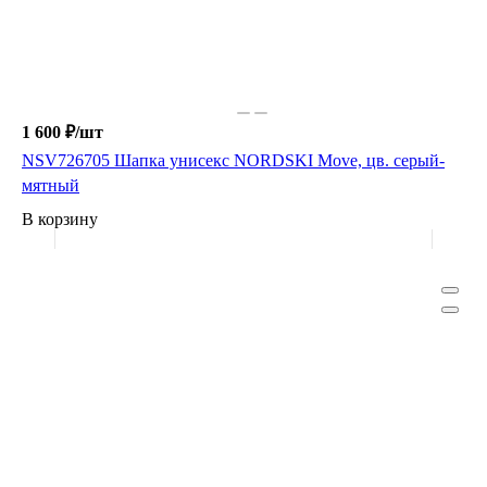
1 600 ₽/
шт
NSV726705 Шапка унисекс NORDSKI Move, цв. серый-
мятный
В корзину