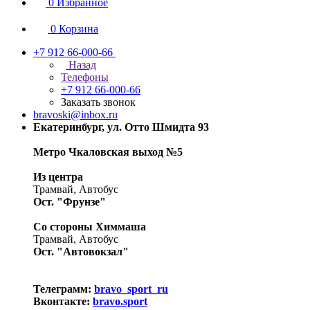
0
Избранное
0
Корзина
+7 912 66-000-66
Назад
Телефоны
+7 912 66-000-66
Заказать звонок
bravoski@inbox.ru
Екатеринбург, ул. Отто Шмидта 93
Метро Чкаловская выход №5
Из центра
Трамвай, Автобус
Ост. "Фрунзе"
Со стороны Химмаша
Трамвай, Автобус
Ост. "Автовокзал"
Телеграмм:
bravo_sport_ru
Вконтакте:
bravo.sport