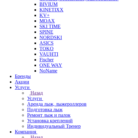
BIVIUM
KINETIXX
KV+
MOAX
SKI TIME
SPINE
NORDSKI
ASICS
TOKO
VAUHTI
Fischer
ONE WAY
NoName
Бренды
Акции
Услуги
Назад
Услуги
Аренда лыж, лыжероллеров
Подготовка лыж
Ремонт лыж и палок
Установка креплений
Индивидуальный Тренер
Компания
Назад