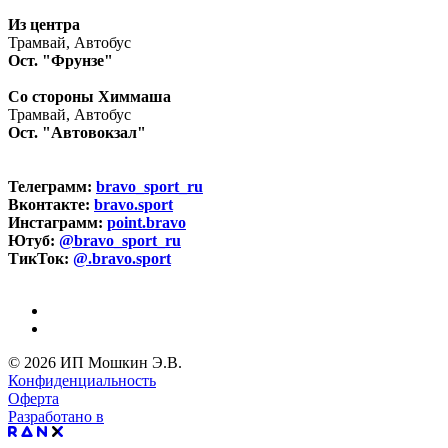
Из центра
Трамвай, Автобус
Ост. "Фрунзе"
Со стороны Химмаша
Трамвай, Автобус
Ост. "Автовокзал"
Телеграмм:
bravo_sport_ru
Вконтакте:
bravo.sport
Инстаграмм:
point.bravo
Ютуб:
@bravo_sport_ru
ТикТок:
@.bravo.sport
© 2026 ИП Мошкин Э.В.
Конфиденциальность
Оферта
Разработано в