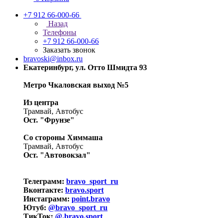
+7 912 66-000-66
Назад
Телефоны
+7 912 66-000-66
Заказать звонок
bravoski@inbox.ru
Екатеринбург, ул. Отто Шмидта 93
Метро Чкаловская выход №5
Из центра
Трамвай, Автобус
Ост. "Фрунзе"
Со стороны Химмаша
Трамвай, Автобус
Ост. "Автовокзал"
Телеграмм:
bravo_sport_ru
Вконтакте:
bravo.sport
Инстаграмм:
point.bravo
Ютуб:
@bravo_sport_ru
ТикТок:
@.bravo.sport