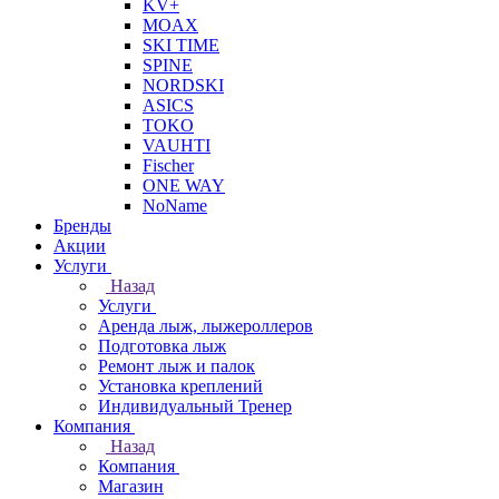
KV+
MOAX
SKI TIME
SPINE
NORDSKI
ASICS
TOKO
VAUHTI
Fischer
ONE WAY
NoName
Бренды
Акции
Услуги
Назад
Услуги
Аренда лыж, лыжероллеров
Подготовка лыж
Ремонт лыж и палок
Установка креплений
Индивидуальный Тренер
Компания
Назад
Компания
Магазин