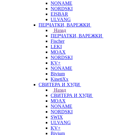
NONAME
NORDSKI
EISBAR
ULVANG
ПЕРЧАТКИ, ВАРЕЖКИ
Назад
ПЕРЧАТКИ, ВАРЕЖКИ
Fischer
LEKI
MOAX
NORDSKI
KV+
NONAME
Bivium
KinetiXx
СВИТЕРА И ХУДИ
Назад
СВИТЕРА И ХУДИ
MOAX
NONAME
NORDSKI
SWIX
ULVANG
KV+
Bivium